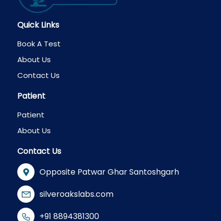
Quick Links
Book A Test
About Us
Contact Us
Patient
Patient
About Us
Contact Us
Opposite Patwar Ghar Santoshgarh
silveroakslabs.com
+91 8894381300