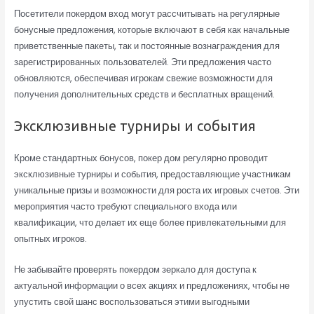
Посетители покердом вход могут рассчитывать на регулярные
бонусные предложения, которые включают в себя как начальные
приветственные пакеты, так и постоянные вознаграждения для
зарегистрированных пользователей. Эти предложения часто
обновляются, обеспечивая игрокам свежие возможности для
получения дополнительных средств и бесплатных вращений.
Эксклюзивные турниры и события
Кроме стандартных бонусов, покер дом регулярно проводит
эксклюзивные турниры и события, предоставляющие участникам
уникальные призы и возможности для роста их игровых счетов. Эти
мероприятия часто требуют специального входа или
квалификации, что делает их еще более привлекательными для
опытных игроков.
Не забывайте проверять покердом зеркало для доступа к
актуальной информации о всех акциях и предложениях, чтобы не
упустить свой шанс воспользоваться этими выгодными