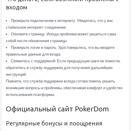
входом
Проверьте подключение к интернету: Убедитесь, что у вас
стабильное интернет-соединение.
Обновите страницу: Иногда проблема может решиться сама
собой после обновления страницы.
Проверьте логин и пароль: Удостоверьтесь, что вы вводите
правильные данные для входа.
Свяжитесь с поддержкой: Если предыдущие шаги не помогли,
обратитесь в службу поддержки для получения дальнейших
инструкций.
Помните, что служба поддержки всегда готова помочь решить
возникшие вопросы и проблемы, обеспечивая комфорт и удобство
использования платформы.
Официальный сайт PokerDom
Регулярные бонусы и поощрения