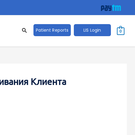
Search
Search
Patient Reports
LIS Login
0
for:
ивания Клиента