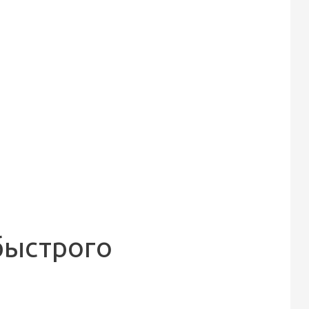
быстрого