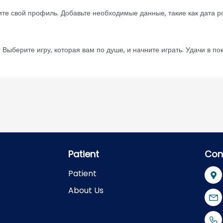
ните свой профиль. Добавьте необходимые данные, такие как дата 
ыберите игру, которая вам по душе, и начните играть. Удачи в по
Patient
Con
Patient
About Us