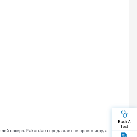
Book A
Test
ей покера. Pokerdom предлагает не просто игру, а