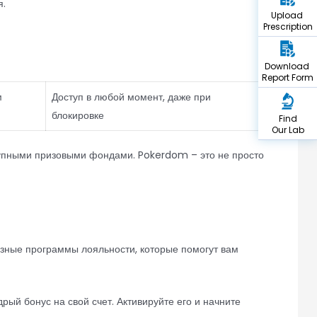
я.
Upload
Prescription
Download
Report Form
м
Доступ в любой момент, даже при
блокировке
Find
Our Lab
крупными призовыми фондами. Pokerdom – это не просто
азные программы лояльности, которые помогут вам
ый бонус на свой счет. Активируйте его и начните