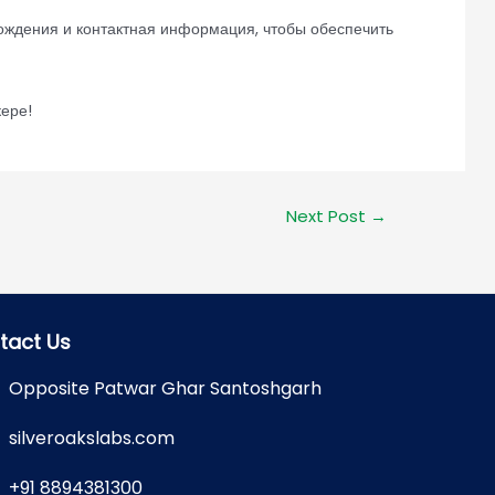
рождения и контактная информация, чтобы обеспечить
кере!
Next Post
→
tact Us
Opposite Patwar Ghar Santoshgarh
silveroakslabs.com
+91 8894381300