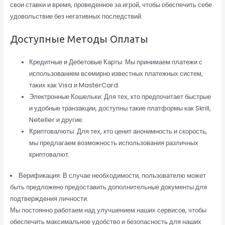
свои ставки и время, проведенное за игрой, чтобы обеспечить себе
удовольствие без негативных последствий.
Доступные Методы Оплаты
Кредитные и Дебетовые Карты: Мы принимаем платежи с
использованием всемирно известных платежных систем,
таких как Visa и MasterCard.
Электронные Кошельки: Для тех, кто предпочитает быстрые
и удобные транзакции, доступны такие платформы как Skrill,
Neteller и другие.
Криптовалюты: Для тех, кто ценит анонимность и скорость,
мы предлагаем возможность использования различных
криптовалют.
Верификация: В случае необходимости, пользователю может
быть предложено предоставить дополнительные документы для
подтверждения личности.
Мы постоянно работаем над улучшением наших сервисов, чтобы
обеспечить максимальное удобство и безопасность для наших