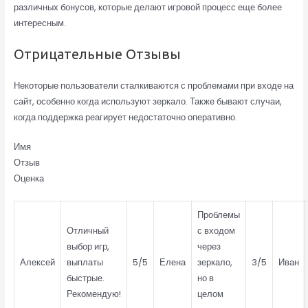
различных бонусов, которые делают игровой процесс еще более
интересным.
Отрицательные Отзывы
Некоторые пользователи сталкиваются с проблемами при входе на
сайт, особенно когда используют зеркало. Также бывают случаи,
когда поддержка реагирует недостаточно оперативно.
Имя
Отзыв
Оценка
Проблемы
Отличный
с входом
выбор игр,
через
Алексей
выплаты
5/5
Елена
зеркало,
3/5
Иван
быстрые.
но в
Рекомендую!
целом