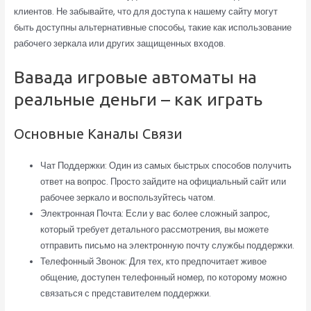
клиентов. Не забывайте, что для доступа к нашему сайту могут
быть доступны альтернативные способы, такие как использование
рабочего зеркала или других защищенных входов.
Вавада игровые автоматы на
реальные деньги – как играть
Основные Каналы Связи
Чат Поддержки: Один из самых быстрых способов получить
ответ на вопрос. Просто зайдите на официальный сайт или
рабочее зеркало и воспользуйтесь чатом.
Электронная Почта: Если у вас более сложный запрос,
который требует детального рассмотрения, вы можете
отправить письмо на электронную почту службы поддержки.
Телефонный Звонок: Для тех, кто предпочитает живое
общение, доступен телефонный номер, по которому можно
связаться с представителем поддержки.