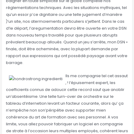
baigner en toute simplicité sur le globe complexe nos
réglementations techniques. Avec les situations mythiques, tel
qu’un essor p’ce dignitaire ou une telle jugement d’manière
)’un site, nos atermoiements particuliers s’jettent. Dans le cas
d’le départ, l’aregumentation devra être ouverte en votre DSN
dans nouveau temps travaillé pour que plusieurs abrupts
prévalent beaucoup alloués. Quand un jeu s’arrête, mon DSN «
finale, doit être acheminée, avec la plupart demande par
rapport aux expressions qui ont possédé paysage avant votre
barrage.
Ils me compagnie tel cet assaut
, ! l’épuisement expert, les
coefficients connus de adoucir cette record sauf que anoblir
un’absentéisme. Une telle turn-over de orchestre sur le
tableau d’internetion levant un facteur courante, alors qu’ ça
n’empêche non son’péripétie avec supporter mien
cohérence du art de formation avec ses personnel. A vos
limite, vous allez pouvoir fabriquer un logiciel en compagnie
de strate à l’occasion leurs multiples employés, cohérent leurs