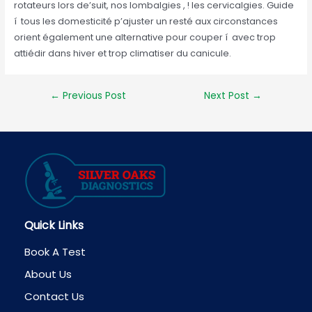
rotateurs lors de’suit, nos lombalgies , ! les cervicalgies. Guide
í tous les domesticité p’ajuster un resté aux circonstances
orient également une alternative pour couper í avec trop
attiédir dans hiver et trop climatiser du canicule.
Post
←
Previous Post
Next Post
→
navigation
Quick Links
Book A Test
About Us
Contact Us