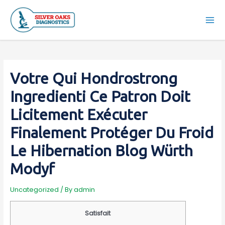
Skip
to
Mai
content
Men
Votre Qui Hondrostrong
Ingredienti Ce Patron Doit
Licitement Exécuter
Finalement Protéger Du Froid
Le Hibernation Blog Würth
Modyf
Uncategorized
/ By
admin
Satisfait